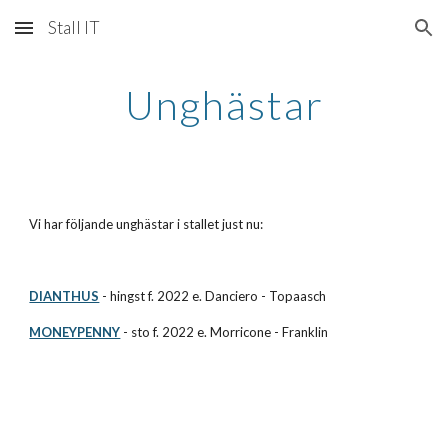
Stall IT
Skip to main content
Skip to navigation
Unghästar
Vi har följande unghästar i stallet just nu:
DIANTHUS
 - hingst f. 
2022
 e. Danciero - Topaasch
MONEYPENNY
 - sto f. 20
22
 e. 
Morricone - Franklin